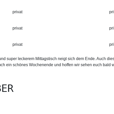
privat
pr
privat
pr
privat
pr
und super leckerem Mittagstisch neigt sich dem Ende. Auch di
ch ein schönes Wochenende und hoffen wir sehen euch bald w
BER