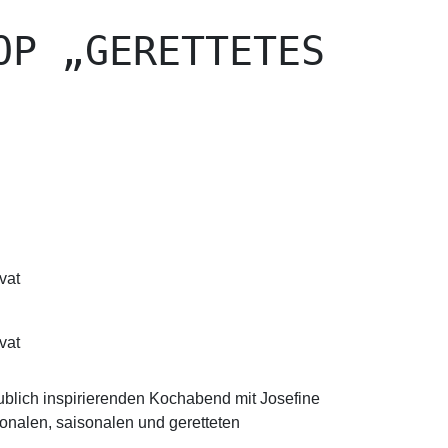
OP „GERETTETES
ivat
ivat
blich inspirierenden Kochabend mit Josefine
ionalen, saisonalen und geretteten