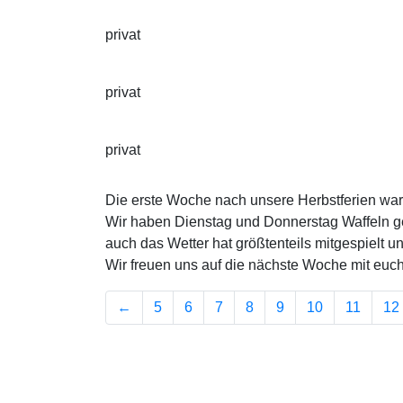
privat
privat
privat
Die erste Woche nach unsere Herbstferien war
Wir haben Dienstag und Donnerstag Waffeln ge
auch das Wetter hat größtenteils mitgespielt 
Wir freuen uns auf die nächste Woche mit euch
←
5
6
7
8
9
10
11
12