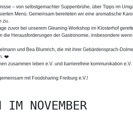
nisse – von selbstgemachter Suppenbrühe, über Tipps im Umgan
basierten Menü. Gemeinsam bereiteten wir eine aromatische Kar
 zu.
age zuvor bei unserem Gleaning-Workshop im Klosterhof gerette
 in die Herausforderungen der Gastronomie, insbesondere wen
lmann und Bea Blumrich, die mit ihrer Gebärdensprach-Dolmet
. ❤️
en zusammen leben e.V. und barrierefreie kommunikation e.V. 
 gemeinsam mit Foodsharing Freiburg e.V.!
N IM NOVEMBER