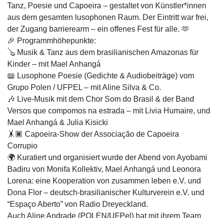
Tanz, Poesie und Capoeira – gestaltet von Künstler*innen
aus dem gesamten lusophonen Raum. Der Eintritt war frei,
der Zugang barrierearm – ein offenes Fest für alle. 🫶
🎉 Programmhöhepunkte:
🪕 Musik & Tanz aus dem brasilianischen Amazonas für
Kinder – mit Mael Anhangá
📖 Lusophone Poesie (Gedichte & Audiobeiträge) vom
Grupo Polen / UFPEL – mit Aline Silva & Co.
🎶 Live-Musik mit dem Chor Som do Brasil & der Band
Versos que compomos na estrada – mit Livia Humaire, und
Mael Anhangá & Julia Kisicki
🤸🏿 Capoeira-Show der Associação de Capoeira
Corrupio
🌍 Kuratiert und organisiert wurde der Abend von Ayobami
Badiru von Monifa Kollektiv, Mael Anhangá und Leonora
Lorena: eine Kooperation von zusammen leben e.V. und
Dona Flor – deutsch-brasilianischer Kulturverein e.V. und
“Espaço Aberto” von Radio Dreyeckland.
Auch Aline Andrade (POLEN/UFPel) hat mit ihrem Team