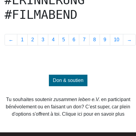
#ERINNERUNG
#FILMABEND
←
1
2
3
4
5
6
7
8
9
10
→
Don & soutien
Tu souhaites soutenir
zusammen leben e.V.
en participant
bénévolement ou en faisant un don? C'est super, car plein
d'options s'offrent à toi. Clique ici pour en savoir plus