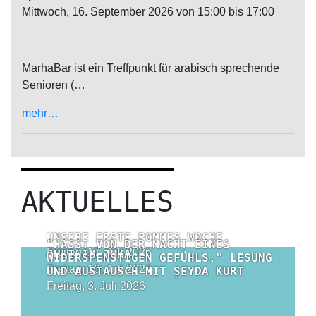
Mittwoch, 16. September 2026 von 15:00 bis 17:00
MarhaBar ist ein Treffpunkt für arabisch sprechende
Senioren (…
mehr…
AKTUELLES
UNSERE ERSTE POMMES WOCHE
"HASS: VON DER MACHT EINES
Freitag, 17. Juli 2026
JULI IM ZUKA
WIDERSPENSTIGEN GEFÜHLS." LESUNG
Freitag, 10. Juli 2026
UND AUSTAUSCH MIT ȘEYDA KURT
Freitag, 3. Juli 2026