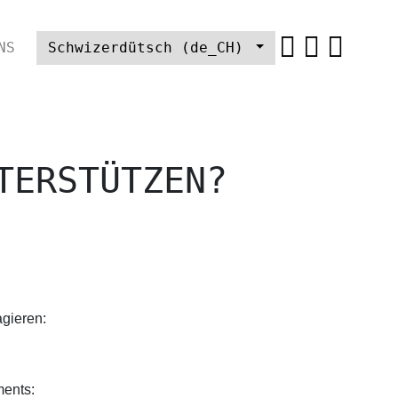
NS
Schwizerdütsch (de_CH)
TERSTÜTZEN?
gieren:
ments: