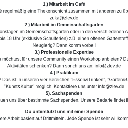
1.) Mitarbeit im Café
afé regelmäßig eine Thekenschicht zusammen mit anderen zu ü
zuka@zlev.de
2.) Mitarbeit im Gemeinschaftsgarten
ionstagen im Gemeinschaftsgarten oder in den verschiedenen A
is 18 Uhr (exklusive Schulferien) z.B. einen offenen Gartentreff
Neugierig? Dann komm vorbei!
3.) Professionelle Expertise
 möchtest für unsere Community einen Workshop anbieten? D
Aktivitäten schenken? Dann sprich uns an: info@zlev.de
4.) Praktikum
 Das ist in unseren vier Bereichen "Essen&Trinken", "Garten&U
"Kunst&Kultur" möglich. Kontaktiere uns unter info@zlev.de
5). Sachspenden
euen uns über bestimmte Sachspenden. Unsere Bedarfe findet 
Du unterstützt uns mit einer Spende
re Arbeit basiert auf Drittmitteln. Jede Spende ist sehr willko