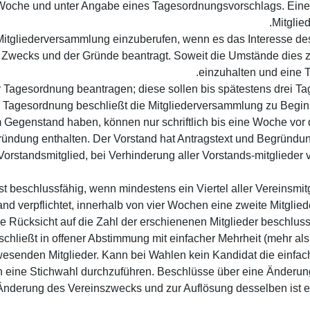
ner Woche und unter Angabe eines Tagesordnungsvorschlags. Ein
Mitglie
e Mitgliederversammlung einzuberufen, wenn es das Interesse des
es Zwecks und der Gründe beantragt. Soweit die Umstände dies z
einzuhalten und eine 
r Tagesordnung beantragen; diese sollen bis spätestens drei Ta
 Tagesordnung beschließt die Mitgliederversammlung zu Beginn 
 Gegenstand haben, können nur schriftlich bis eine Woche vor 
ründung enthalten. Der Vorstand hat Antragstext und Begründung 
m Vorstandsmitglied, bei Verhinderung aller Vorstands-mitgliede
 ist beschlussfähig, wenn mindestens ein Viertel aller Vereinsmi
tand verpflichtet, innerhalb von vier Wochen eine zweite Mitgl
e Rücksicht auf die Zahl der erschienenen Mitglieder beschlussf
beschließt in offener Abstimmung mit einfacher Mehrheit (mehr 
esenden Mitglieder. Kann bei Wahlen kein Kandidat die einfach
 eine Stichwahl durchzuführen. Beschlüsse über eine Änderung
Änderung des Vereinszwecks und zur Auflösung desselben ist e