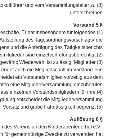
rotokollführer und vom Versammlungsleiter zu
unterschreiben.
§ 5 Vorstand
eschäfte. Er hat insbesondere für folgendes
 Aufstellung des Tagesordnungsvorschlags • die
s und die Anfertigung des Tätigkeitsberichts .
(2) Der Vorstand besteht aus mindestens vier Mitgliedern. Die Vorstandsmitglieder sind einzelvertretungsberechtigt.
gewählt; Wiederwahl ist zulässig. Mitglieder
n endet auch die Mitgliedschaft im Vorstand. Ein
cheidet ein Vorstandsmitglied vorzeitig aus dem
naten eine Mitgliederversammlung einzuberufen.
dass einzelnen Vorstandsmitgliedern für ihre
gütung entscheidet die Mitgliederversammlung.
(5) Die Haftung des Vorstandes wird auf Vorsatz und grobe Fahrlässigkeit begrenzt.
§ 6 Auflösung
n des Vereins an den Kinderabenteuerhof e.V.,
ich für gemeinnützige Zwecke zu verwenden hat.