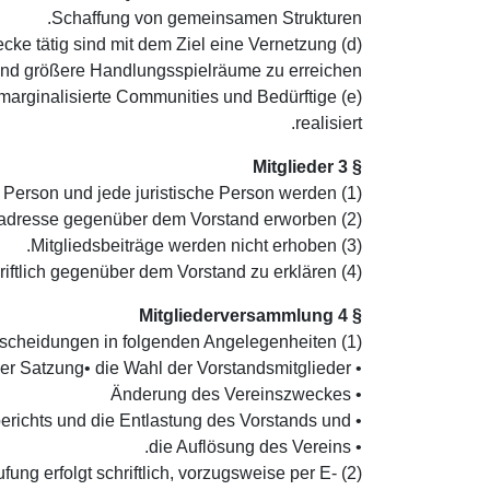
Schaffung von gemeinsamen Strukturen.
cke tätig sind mit dem Ziel eine Vernetzung
und größere Handlungsspielräume zu erreichen.
 marginalisierte Communities und Bedürftige
realisiert.
§ 3 Mitglieder
(1) Mitglied des Vereins kann jede natürliche Person und jede juristische Person werden.
(2) Die Mitgliedschaft wird durch Angabe einer Post- oder Mailadresse gegenüber dem Vorstand erworben.
(3) Mitgliedsbeiträge werden nicht erhoben.
(4) Die Mitgliedschaft endet durch Tod und Austritt. Der Austritt ist schriftlich gegenüber dem Vorstand zu erklären.
§ 4 Mitgliederversammlung
(1) Die Mitgliederversammlung ist zuständig für die Entscheidungen in folgenden Angelegenheiten:
• Änderungen der Satzung • die Wahl der Vorstandsmitglieder
• Änderung des Vereinszweckes
• die Entgegennahme des Tätigkeitsberichts und die Entlastung des Vorstands und
• die Auflösung des Vereins.
fung erfolgt schriftlich, vorzugsweise per E-