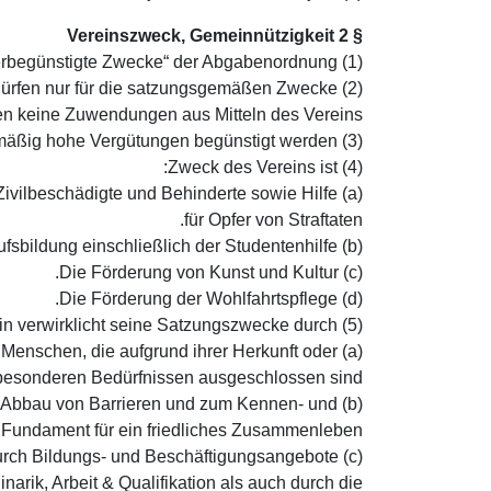
§ 2 Vereinszweck, Gemeinnützigkeit
(1) Der Verein verfolgt ausschließlich und unmittelbar gemeinnützige Zwecke im Sinne des Abschnitts „Steuerbegünstigte Zwecke“ der Abgabenordnung.
eins dürfen nur für die satzungsgemäßen Zwecke
en keine Zuwendungen aus Mitteln des Vereins.
(3) Es darf keine Person durch Ausgaben, die dem Zweck des Vereins fremd sind, oder durch unverhältnismäßig hohe Vergütungen begünstigt werden.
(4) Zweck des Vereins ist:
er, Zivilbeschädigte und Behinderte sowie Hilfe
für Opfer von Straftaten.
(b) Die Förderung der Erziehung, Gemein- und Berufsbildung einschließlich der Studentenhilfe.
(c) Die Förderung von Kunst und Kultur.
(d) Die Förderung der Wohlfahrtspflege.
(5) Der Verein verwirklicht seine Satzungszwecke durch:
e Menschen, die aufgrund ihrer Herkunft oder
besonderen Bedürfnissen ausgeschlossen sind.
zum Abbau von Barrieren und zum Kennen- und
 Fundament für ein friedliches Zusammenleben.
l durch Bildungs- und Beschäftigungsangebote
rik, Arbeit & Qualifikation als auch durch die