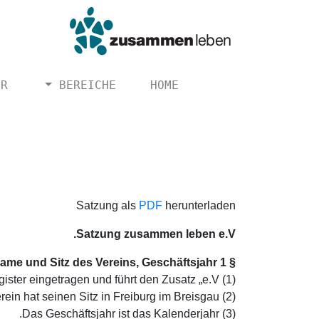
ER
BEREICHE
HOME
Satzung als
PDF
herunterladen
Satzung zusammen leben e.V.
§ 1 Name und Sitz des Vereins, Geschäftsjahr
(1) Der Verein führt den Namen „zusammen leben“. Er ist in das Vereinsregister eingetragen und führt den Zusatz „e.V.".
(2) Der Verein hat seinen Sitz in Freiburg im Breisgau.
(3) Das Geschäftsjahr ist das Kalenderjahr.